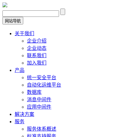
网站导航
关于我们
企业介绍
企业动态
联系我们
加入我们
产品
统一安全平台
自动化运维平台
数据库
消息中间件
应用中间件
解决方案
服务
服务体系概述
标准支持服务