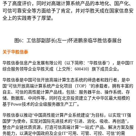
予了高度评价，同时对高端计算系统产品的本地化、国产化、
可信可靠安全等方面给予了肯定，并对华胜天成在国家信息安
全上的实践寄予了厚望。
图6：工信部副部长(左一)怀进鹏亲临华胜信泰展台
关于华胜信泰
华胜信泰信息产业发展有限公司（以下简称：“华胜信泰”），是中国IT
综合服务领导企业华胜天成（上交所：600410）旗下成员企业。
华胜信泰是中国可信开放高端计算生态系统的缔造者和践行者，是中
国“可信开放高端计算系统产业化项目（TOP）”的承载者，拥有丰富的
自主、可信的高性能计算产品线，包括：服务器平台、操作系统、存
储、数据库、中间件等，同时在北京投资建立了大中华区最大规模的
基于Power技术的企业级服务器生产工厂。
华胜信泰以推动“中国高性能计算产业系统建设”为目标，以实现“IT强
国梦”为使命，实现对国际先进技术的“引进、消化、吸收、再创造”，
整合产业链优质资源，打造可信高端计算“一站式”产品、解决方案及服
务能力，以满足中国政府及企业IT“可用、可管、可控、可信”的需