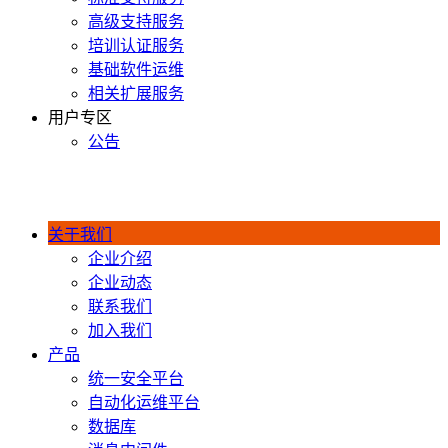
高级支持服务
培训认证服务
基础软件运维
相关扩展服务
用户专区
公告
400-990-0020
关于我们
企业介绍
企业动态
联系我们
加入我们
产品
统一安全平台
自动化运维平台
数据库