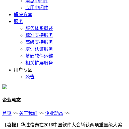
消息中间件
应用中间件
解决方案
服务
服务体系概述
标准支持服务
高级支持服务
培训认证服务
基础软件运维
相关扩展服务
用户专区
公告
企业动态
首页
>>
关于我们
>>
企业动态
>>
【喜报】华胜信泰在2016中国软件大会斩获两项重量级大奖