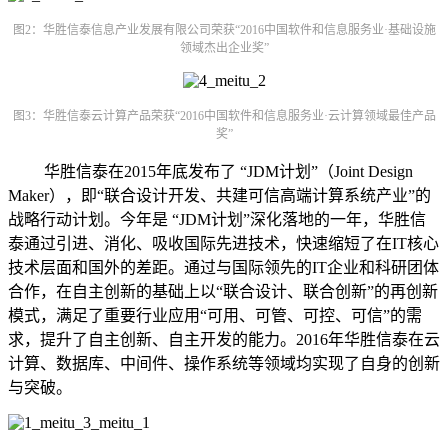
图2：华胜信泰信息产业发展有限公司荣获“2016中国软件和信息服务业·基础设施
领域杰出企业奖”
图3：华胜信泰云计算产品荣获“2016中国软件和信息服务业·云计算领域最佳产品
奖”
华胜信泰在2015年底发布了 “JDM计划”（Joint Design
Maker），即“联合设计开发、共建可信高端计算系统产业”的
战略行动计划。今年是 “JDM计划”深化落地的一年，华胜信
泰通过引进、消化、吸收国际先进技术，快速缩短了在IT核心
技术层面和国外的差距。通过与国际领先的IT企业和科研团体
合作，在自主创新的基础上以“联合设计、联合创新”的再创新
模式，满足了重要行业应用“可用、可管、可控、可信”的需
求，提升了自主创新、自主开发的能力。2016年华胜信泰在云
计算、数据库、中间件、操作系统等领域均实现了自身的创新
与突破。