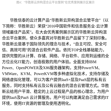
图4：“华胜新云异构混合云平台案例”在优秀案例展示区展示
华胜信泰的云计算产品“华胜新云异构混合云管平台”（以
下简称：华胜新云）荣获“2016中国软件和信息服务业·云计算
领域最佳产品奖”。在大会优秀案例展示区的华胜新云异构混
合云平台案例，使众多嘉宾对华胜新云产品留下了深刻印象。
华胜新云是基于国际领先的理念与技术，“自主可控、安全可
信、高效可用”的混合云软件产品。依托TOP全栈基础能力，
提供完整的从计算、存储、网络、平台软件、应用到运维的全
方位云化IT能力，创造极致的用户体验。全面支持IBM
Power、OpenPOWER及X86服务器架构，支持PowerVM、
VMWare、KVM、PowerKVM等多种虚拟化技术，支持存储及
网络虚拟化管理，可以为客户提供IaaS+层及PaaS层的私有云
服务，同时支持私有云及公有云融合的混合云管理方式。华胜
新云给用户平滑、稳定的上云过程是产品的核心理念，为用户
提供IaaS及PaaS 云计算服务。用户可以构建满足自己需求的IT
环境，使用IT资源的管理及使用透明化。