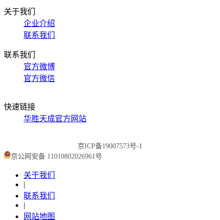
关于我们
企业介绍
联系我们
联系我们
官方微博
官方微信
快速链接
华胜天成官方网站
京ICP备19007573号-1
京公网安备 11010802026961号
关于我们
|
联系我们
|
网站地图