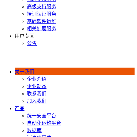
高级支持服务
培训认证服务
基础软件运维
相关扩展服务
用户专区
公告
400-990-0020
关于我们
企业介绍
企业动态
联系我们
加入我们
产品
统一安全平台
自动化运维平台
数据库