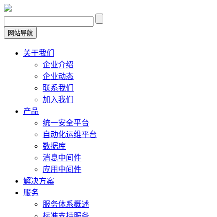
网站导航
关于我们
企业介绍
企业动态
联系我们
加入我们
产品
统一安全平台
自动化运维平台
数据库
消息中间件
应用中间件
解决方案
服务
服务体系概述
标准支持服务