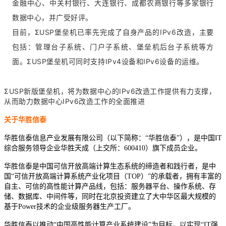
金融中心、中关村银行、大连银行、成都农商银行等多家银行
数据中心，并广受好评。
目前，ΣUSP堡垒机已率先完成了自身产品的IPv6改造，主要
包括：管理台子系统、门户子系统、堡垒机后台子系统等方
面。ΣUSP堡垒机可同时支持IPv4设备和IPv6设备的运维。
ΣUSP新版堡垒机，将为数据中心的IPv6改造工作提供有力支撑，
从而助力数据中心IPv6改造工作的全面推进
关于华胜信泰
华胜信泰信息产业发展有限公司（以下简称：“华胜信泰”），是中国IT
综合服务领导企业华胜天成（上交所：600410）旗下成员企业。
华胜信泰是中国可信开放高端计算生态系统的缔造者和践行者，是中
国“可信开放高端计算系统产业化项目（TOP）”的承载者，拥有丰富的
自主、可信的高性能计算产品线，包括：服务器平台、操作系统、存
储、数据库、中间件等，同时在北京投资建立了大中华区最大规模的
基于Power技术的企业级服务器生产工厂。
华胜信泰以推动“中国高性能计算产业系统建设”为目标，以实现“IT强