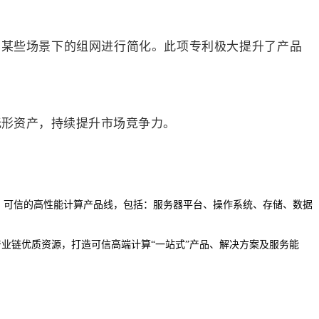
在某些场景下的组网进行简化。此项专利极大提升了产品
无形资产，持续提升市场竞争力。
主、可信的高性能计算产品线，包括：服务器平台、操作系统、存储、数据
产业链优质资源，打造可信高端计算“一站式”产品、解决方案及服务能