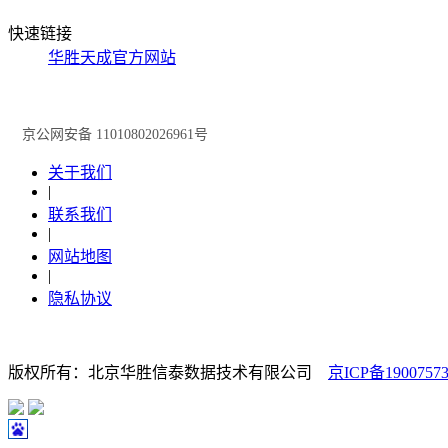
快速链接
华胜天成官方网站
京公网安备 11010802026961号
关于我们
|
联系我们
|
网站地图
|
隐私协议
版权所有：北京华胜信泰数据技术有限公司
京ICP备1900757