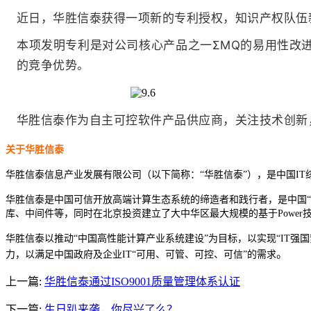
近日，华胜信泰获得一项新的专利授权，知识产权队伍新
本项发明专利是对公司核心产品之一ΣMQ的易用性改
的竞争优势。
华胜信泰作为自主可控软件产品供应商，关注技术创新
关于华胜信泰
华胜信泰信息产业发展有限公司（以下简称：“华胜信泰”），是中国IT综
华胜信泰是中国可信开放高端计算生态系统的缔造者和践行者，是中国“
库、中间件等，同时在北京投资建立了大中华区最大规模的基于Power
华胜信泰以推动“中国高性能计算产业系统建设”为目标，以实现“IT强
。
力，以满足中国政府及企业IT“可用、可管、可控、可信”的需求
上一篇:
华胜信泰通过ISO9001质量管理体系认证
下一篇:
生日趴来袭，你尽兴了么？