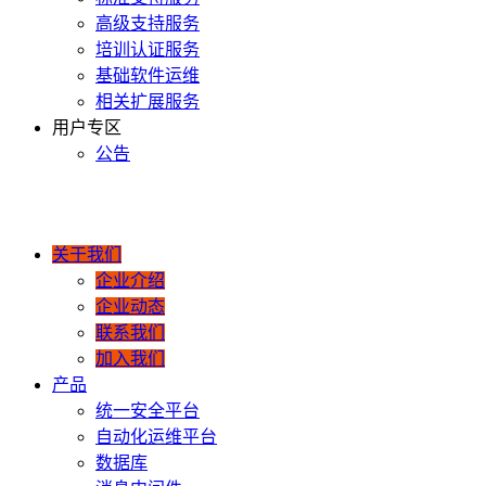
高级支持服务
培训认证服务
基础软件运维
相关扩展服务
用户专区
公告
400-990-0020
关于我们
企业介绍
企业动态
联系我们
加入我们
产品
统一安全平台
自动化运维平台
数据库