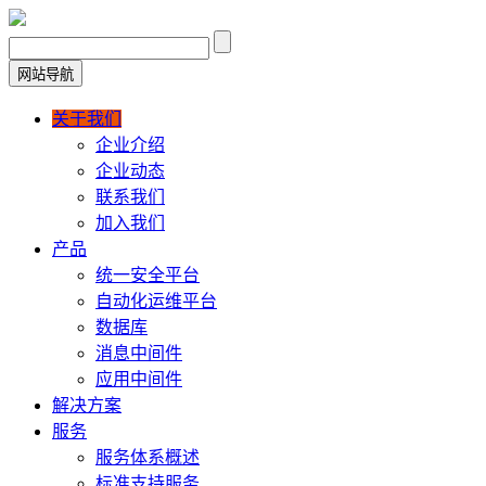
网站导航
关于我们
企业介绍
企业动态
联系我们
加入我们
产品
统一安全平台
自动化运维平台
数据库
消息中间件
应用中间件
解决方案
服务
服务体系概述
标准支持服务