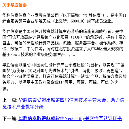
关于华胜信泰
华胜信泰信息产业发展有限公司（以下简称：“华胜信泰”），是中国IT
综合服务领导企业华胜天成（上交所：600410）旗下成员企业。
华胜信泰是中国可信开放高端计算生态系统的缔造者和践行者，是中
国“可信开放高端计算系统产业化项目（TOP）”的承载者，拥有丰富的
自主、可信的高性能计算产品线，包括：服务器平台、操作系统、存
储、数据库、中间件等，同时在北京投资建立了大中华区最大规模的
基于Power技术的企业级服务器生产工厂。
华胜信泰以推动“中国高性能计算产业系统建设”为目标，以实现“IT强
国梦”为使命，实现对国际先进技术的“引进、消化、吸收、再创造”，
整合产业链优质资源，打造可信高端计算“一站式”产品、解决方案及服
务能力，以满足中国政府及企业IT“可用、可管、可控、可信”的需
。
求
上一篇:
华胜信泰受邀出席第四届信息技术主管大会，助力信
息技术产业数字升级
下一篇:
华胜信泰取得麒麟软件NeoCertify兼容性互认证证书